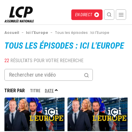
Aller
au
Menu
Direct
EN DIRECT
contenu
recherche
principal
mobile
Fil
Accueil
-
Ici l'Europe
-
Tous les épisodes : Ici l'Europe
d'Ariane
Back
ICI L'EUROPE
to
top
22
RÉSULTATS POUR VOTRE RECHERCHE
TRIER PAR
TRIER
TITRE
DATE
PAR
Image
Image
ORDRE
DÉCROISSANT