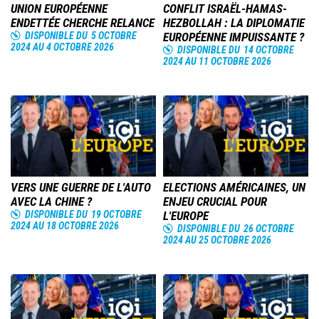
UNION EUROPÉENNE
CONFLIT ISRAËL-HAMAS-
ENDETTÉE CHERCHE RELANCE
HEZBOLLAH : LA DIPLOMATIE
DISPONIBLE DU
5 OCTOBRE
EUROPÉENNE IMPUISSANTE ?
2024
AU
4 OCTOBRE 2026
DISPONIBLE DU
14 OCTOBRE
2024
AU
11 OCTOBRE 2026
Image
Image
VERS UNE GUERRE DE L'AUTO
ELECTIONS AMÉRICAINES, UN
AVEC LA CHINE ?
ENJEU CRUCIAL POUR
DISPONIBLE DU
19 OCTOBRE
L'EUROPE
2024
AU
18 OCTOBRE 2026
DISPONIBLE DU
26 OCTOBRE
2024
AU
25 OCTOBRE 2026
Image
Image