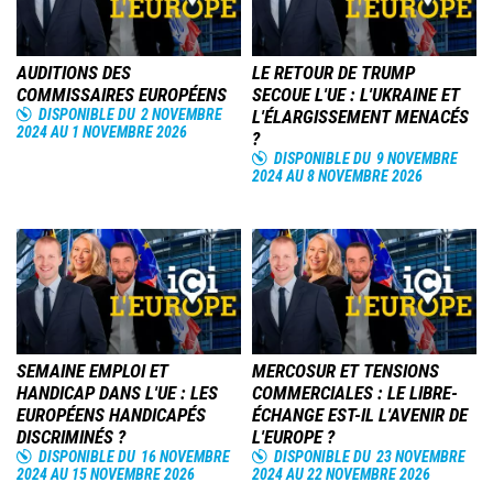
AUDITIONS DES
LE RETOUR DE TRUMP
COMMISSAIRES EUROPÉENS
SECOUE L'UE : L'UKRAINE ET
DISPONIBLE DU
2 NOVEMBRE
L'ÉLARGISSEMENT MENACÉS
2024
AU
1 NOVEMBRE 2026
?
DISPONIBLE DU
9 NOVEMBRE
2024
AU
8 NOVEMBRE 2026
Image
Image
SEMAINE EMPLOI ET
MERCOSUR ET TENSIONS
HANDICAP DANS L'UE : LES
COMMERCIALES : LE LIBRE-
EUROPÉENS HANDICAPÉS
ÉCHANGE EST-IL L'AVENIR DE
DISCRIMINÉS ?
L'EUROPE ?
DISPONIBLE DU
16 NOVEMBRE
DISPONIBLE DU
23 NOVEMBRE
2024
AU
15 NOVEMBRE 2026
2024
AU
22 NOVEMBRE 2026