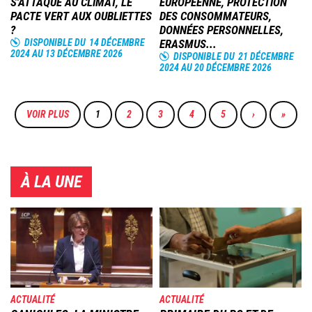
S'ATTAQUE AU CLIMAT, LE
EUROPÉENNE, PROTECTION
PACTE VERT AUX OUBLIETTES
DES CONSOMMATEURS,
?
DONNÉES PERSONNELLES,
DISPONIBLE DU
14 DÉCEMBRE
ERASMUS...
2024
AU
13 DÉCEMBRE 2026
DISPONIBLE DU
21 DÉCEMBRE
2024
AU
20 DÉCEMBRE 2026
Pagination
VOIR PLUS
PAGE
1
PAGE
2
PAGE
3
PAGE
4
PAGE
5
PAGE
›
DERNIÈ
»
COURANTE
SUIVANTE
PAGE
À LA UNE
Image
Image
ACTUALITÉ
ACTUALITÉ