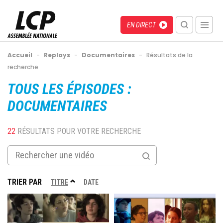
Aller
au
Menu
Direct
EN DIRECT
contenu
recherche
principal
mobile
Fil
Accueil
-
Replays
-
Documentaires
-
Résultats de la
d'Ariane
recherche
Back
to
DOCUMENTAIRES
top
22
RÉSULTATS POUR VOTRE RECHERCHE
TRIER PAR
TRIER
TITRE
DATE
PAR
Image
Image
ORDRE
DÉCROISSANT