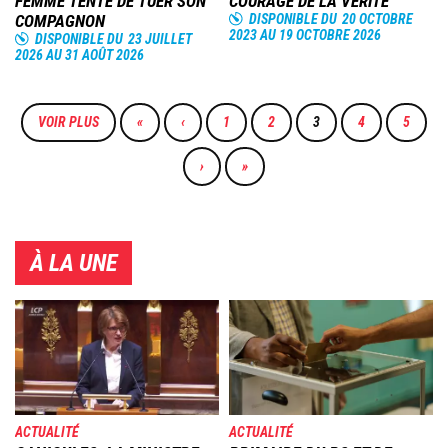
FEMME TENTE DE TUER SON
COURAGE DE LA VÉRITÉ
COMPAGNON
DISPONIBLE DU
20 OCTOBRE
2023
AU
19 OCTOBRE 2026
DISPONIBLE DU
23 JUILLET
2026
AU
31 AOÛT 2026
Pagination
VOIR PLUS
PREMIÈRE
«
PAGE
‹
PAGE
1
PAGE
2
PAGE
3
PAGE
4
PAGE
5
PAGE
PRÉCÉDENTE
COURANTE
PAGE
›
DERNIÈRE
»
SUIVANTE
PAGE
À LA UNE
Image
Image
ACTUALITÉ
ACTUALITÉ