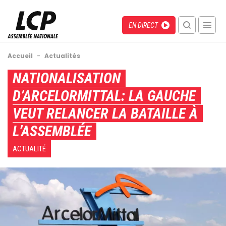
Aller
au
Menu
Direct
EN DIRECT
contenu
recherche
principal
mobile
Fil
Accueil
-
Actualités
d'Ariane
Back
NATIONALISATION
to
D’ARCELORMITTAL: LA GAUCHE
top
VEUT RELANCER LA BATAILLE À
L’ASSEMBLÉE
ACTUALITÉ
Image