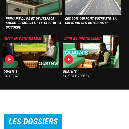
PRIMAIRE DU PS ET DE L'ESPACE
CES LOIS QUI FONT VOTRE ÉTÉ: LA
SOCIAL-DÉMOCRATE: LE TARIF DE LA
CRÉATION DES AUTOROUTES
DISCORDE
Image
Image
REPLAY PROGRAMME
REPLAY PROGRAMME
QUAI N°8
QUAI N°8
CALOGERO
LAURENT VOULZY
LES DOSSIERS