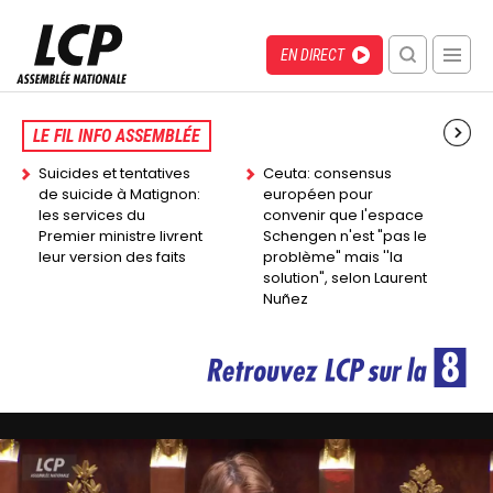
Aller
au
Menu
Direct
EN DIRECT
contenu
recherche
principal
mobile
Back
to
LE FIL INFO ASSEMBLÉE
top
Suicides et tentatives
Ceuta: consensus
de suicide à Matignon:
européen pour
les services du
convenir que l'espace
Premier ministre livrent
Schengen n'est "pas le
leur version des faits
problème" mais ''la
solution", selon Laurent
Nuñez
Image
Image