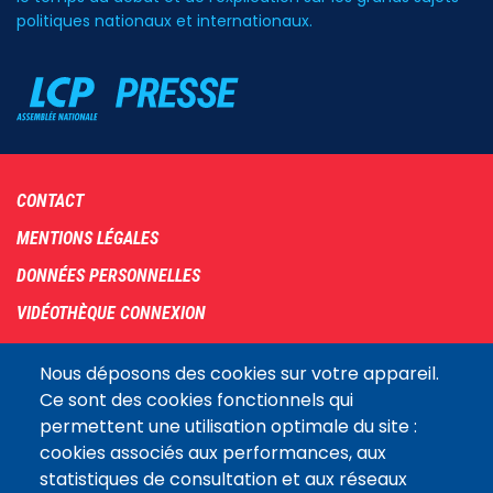
politiques nationaux et internationaux.
Footer
CONTACT
menu
MENTIONS LÉGALES
DONNÉES PERSONNELLES
VIDÉOTHÈQUE CONNEXION
PLAN DU SITE
Nous déposons des cookies sur votre appareil.
ARCHIVES
Ce sont des cookies fonctionnels qui
permettent une utilisation optimale du site :
COOKIES
cookies associés aux performances, aux
Assemblée
statistiques de consultation et aux réseaux
LE SITE DE L’ASSEMBLÉE NATIONALE
nationale