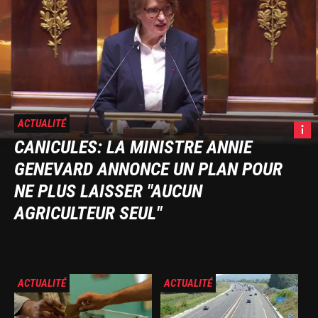
ACTUALITÉ
A
CANICULES: LA MINISTRE ANNIE
Genev
GENEVARD ANNONCE UN PLAN POUR
le
26
NE PLUS LAISSER "AUCUN
mai
AGRICULTEUR SEUL"
2025.
LCP
Image
Image
ACTUALITÉ
ACTUALITÉ