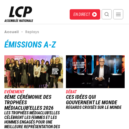
Aller
au
Menu
Direct
EN DIRECT
contenu
recherche
principal
mobile
Fil
Accueil
-
Replays
d'Ariane
Back
ÉMISSIONS A-Z
to
top
Image
Image
EVÉNEMENT
DÉBAT
8ÈME CÉRÉMONIE DES
CES IDÉES QUI
TROPHÉES
GOUVERNENT LE MONDE
MÉDIACLUB'ELLES 2026
REGARDS CROISÉS SUR LE MONDE
LES TROPHÉES MÉDIACLUB'ELLES
CÉLÈBRENT LES FEMMES ET LES
HOMMES ENGAGÉS POUR UNE
MEILLEURE REPRÉSENTATION DES