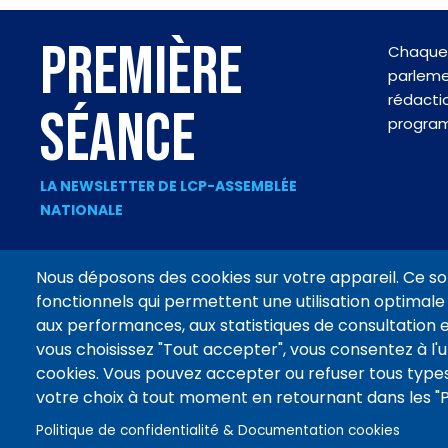
PREMIÈRE
Chaque 
parlemen
rédactio
SÉANCE
progra
LA NEWSLETTER DE LCP-ASSEMBLÉE
NATIONALE
Nous déposons des cookies sur votre appareil. Ce so
fonctionnels qui permettent une utilisation optimale 
Footer
aux performances, aux statistiques de consultation e
CONTACT
MENTIONS LÉGALES
DONNÉES PERSONNELLES
menu
vous choisissez "Tout accepter", vous consentez à l'ut
cookies. Vous pouvez accepter ou refuser tous types
votre choix à tout moment en retournant dans les 
Suivez
Politique de confidentialité & Documentation cookies