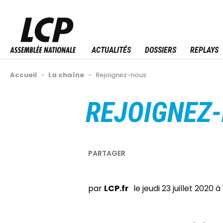
Aller
au
Menu sitemap
contenu
principal
ACTUALITÉS
DOSSIERS
REPLAYS
Fil
Accueil
-
La chaîne
-
Rejoignez-nous
d'Ariane
Back
REJOIGNEZ
to
top
LCP.fr
le jeudi 23 juillet 2020 à