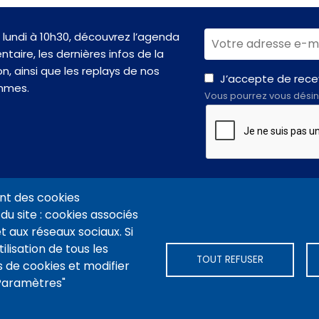
lundi à 10h30, découvrez l’agenda
taire, les dernières infos de la
n, ainsi que les replays de nos
J’accepte de recev
mmes.
Vous pourrez vous désin
nt des cookies
du site : cookies associés
t aux réseaux sociaux. Si
VIDÉOTHÈQUE CONNEXION
PLAN DU SITE
ARCHIVES
COOKIES
ilisation de tous les
TOUT REFUSER
 de cookies et modifier
"Paramètres"
-nous