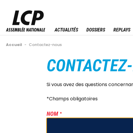
Aller
au
Menu sitemap
contenu
principal
ACTUALITÉS
DOSSIERS
REPLAYS
Fil
Accueil
-
Contactez-nous
d'Ariane
CONTACTEZ
Back
to
top
Si vous avez des questions concerna
*Champs obligatoires
NOM