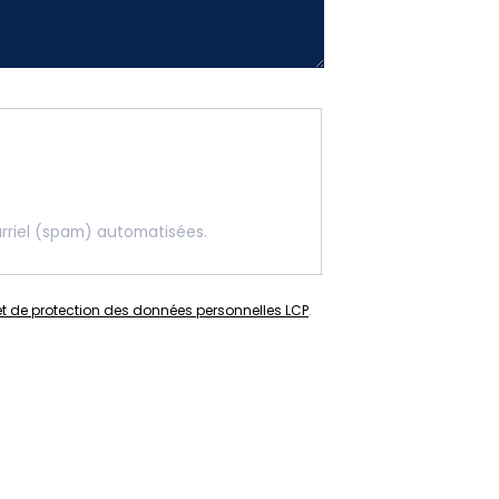
ourriel (spam) automatisées.
 et de protection des données personnelles LCP
.