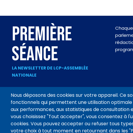
PREMIÈRE
Chaque 
parlemen
rédactio
SÉANCE
progra
LA NEWSLETTER DE LCP-ASSEMBLÉE
NATIONALE
Nous déposons des cookies sur votre appareil. Ce so
fonctionnels qui permettent une utilisation optimale 
Footer
aux performances, aux statistiques de consultation e
CONTACT
MENTIONS LÉGALES
DONNÉES PERSONNELLES
menu
vous choisissez "Tout accepter", vous consentez à l'ut
cookies. Vous pouvez accepter ou refuser tous types
votre choix à tout moment en retournant dans les 