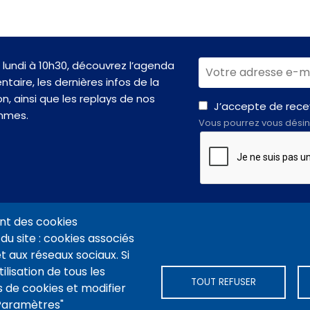
lundi à 10h30, découvrez l’agenda
taire, les dernières infos de la
n, ainsi que les replays de nos
J’accepte de recev
mmes.
Vous pourrez vous désin
nt des cookies
du site : cookies associés
t aux réseaux sociaux. Si
VIDÉOTHÈQUE CONNEXION
PLAN DU SITE
ARCHIVES
COOKIES
ilisation de tous les
TOUT REFUSER
 de cookies et modifier
"Paramètres"