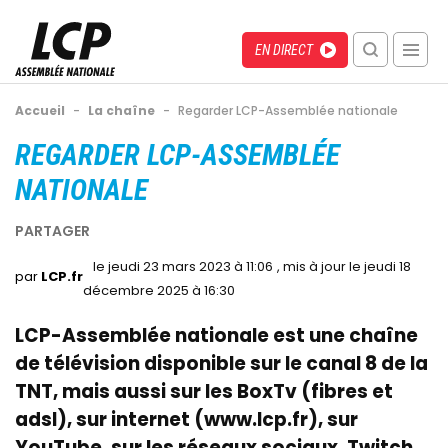
Aller
au
Menu
Direct
EN DIRECT
contenu
recherche
principal
mobile
Fil
Accueil
-
La chaîne
-
Regarder LCP-Assemblée nationale
d'Ariane
Back
REGARDER LCP-ASSEMBLÉE
to
NATIONALE
top
le jeudi 23 mars 2023 à 11:06
le jeudi 18
LCP.fr
décembre 2025 à 16:30
LCP-Assemblée nationale est une chaîne
de télévision disponible sur le canal 8 de la
TNT, mais aussi sur les BoxTv (fibres et
adsl), sur internet (www.lcp.fr), sur
YouTube, sur les réseaux sociaux, Twitch,