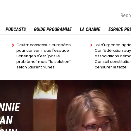
PODCASTS
GUIDE PROGRAMME
LA CHAÎNE
ESPACE PR
Ceuta: consensus européen
Loi d'urgence agric
pour convenir que l'espace
Confédération pays
Schengen n'est "pas le
associations dem
problème" mais ''la solution",
Conseil constitutio
selon Laurent Nuñez
censurer le texte
NNIE
LAN