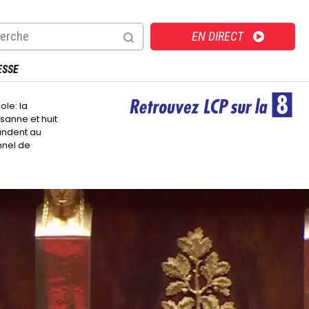
Direct
EN DIRECT
ESSE
Image
ole: la
anne et huit
andent au
nnel de