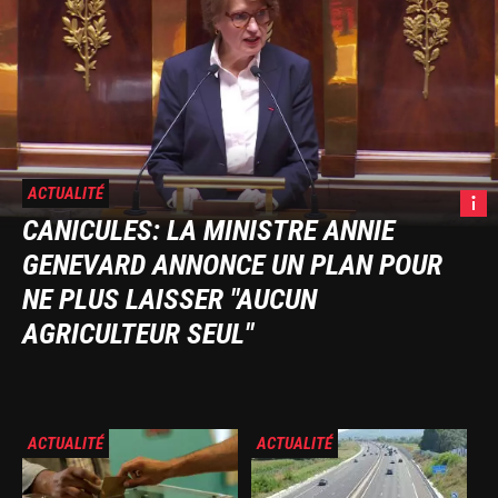
ACTUALITÉ
A
CANICULES: LA MINISTRE ANNIE
Genev
GENEVARD ANNONCE UN PLAN POUR
le
26
NE PLUS LAISSER "AUCUN
mai
AGRICULTEUR SEUL"
2025.
LCP
Image
Image
ACTUALITÉ
ACTUALITÉ