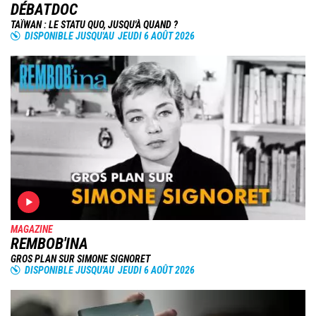
DÉBATDOC
TAÏWAN : LE STATU QUO, JUSQU'À QUAND ?
DISPONIBLE JUSQU'AU
JEUDI 6 AOÛT 2026
Image
MAGAZINE
REMBOB'INA
GROS PLAN SUR SIMONE SIGNORET
DISPONIBLE JUSQU'AU
JEUDI 6 AOÛT 2026
Image