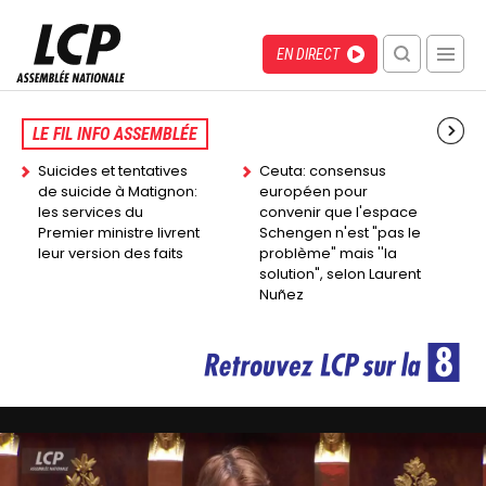
Aller
au
Menu
Direct
EN DIRECT
contenu
recherche
principal
mobile
Back
to
LE FIL INFO ASSEMBLÉE
top
Suicides et tentatives
Ceuta: consensus
de suicide à Matignon:
européen pour
les services du
convenir que l'espace
Premier ministre livrent
Schengen n'est "pas le
leur version des faits
problème" mais ''la
solution", selon Laurent
Nuñez
Image
Image