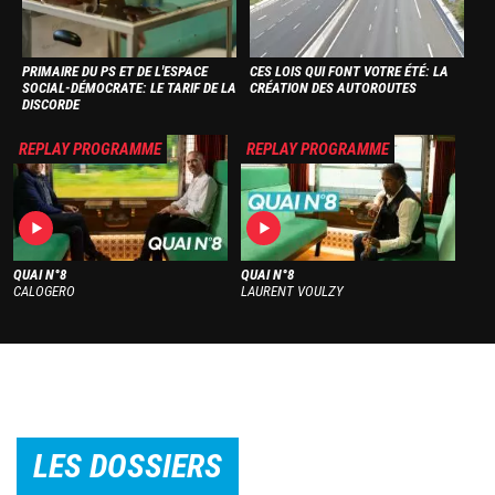
PRIMAIRE DU PS ET DE L'ESPACE
CES LOIS QUI FONT VOTRE ÉTÉ: LA
SOCIAL-DÉMOCRATE: LE TARIF DE LA
CRÉATION DES AUTOROUTES
DISCORDE
Image
Image
REPLAY PROGRAMME
REPLAY PROGRAMME
QUAI N°8
QUAI N°8
CALOGERO
LAURENT VOULZY
LES DOSSIERS