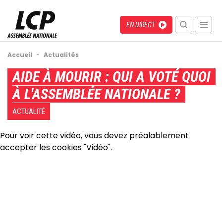
Aller
au
Menu
Direct
EN DIRECT
contenu
recherche
principal
mobile
Fil
Accueil
-
Actualités
d'Ariane
Back
AIDE À MOURIR : QUI A VOTÉ QUOI
to
À L'ASSEMBLÉE NATIONALE ?
top
ACTUALITÉ
Pour voir cette vidéo, vous devez préalablement
accepter les cookies "Vidéo".