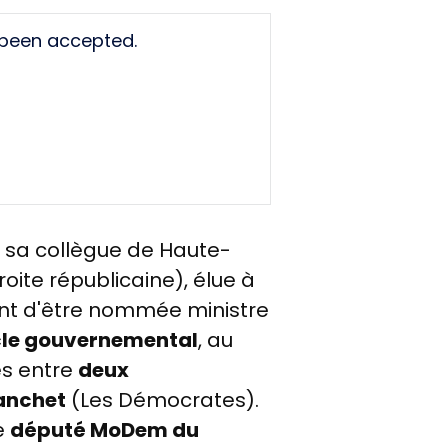
 been accepted.
 sa collègue de Haute-
roite républicaine), élue à
ant d'être nommée ministre
ocle gouvernemental
, au
es entre
deux
anchet
(Les Démocrates).
le
député MoDem du