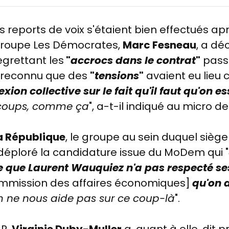
 reports de voix s'étaient bien effectués apr
 groupe Les Démocrates,
Marc Fesneau
, a dé
egrettant les
"
accrocs dans le contrat
"
passé 
 a reconnu que des
"
tensions
"
avaient eu lieu 
exion collective sur le fait qu'il faut qu'on 
-coups, comme ça
", a-t-il indiqué au micro d
a République
, le groupe au sein duquel siège
déploré la
candidature issue du MoDem qui "
ce que Laurent Wauquiez n'a pas respecté 
 commission des affaires économiques]
qu'on d
 ne nous aide pas sur ce coup-là
".
CP,
Virginie Duby-Muller
a, quant à elle, dit 