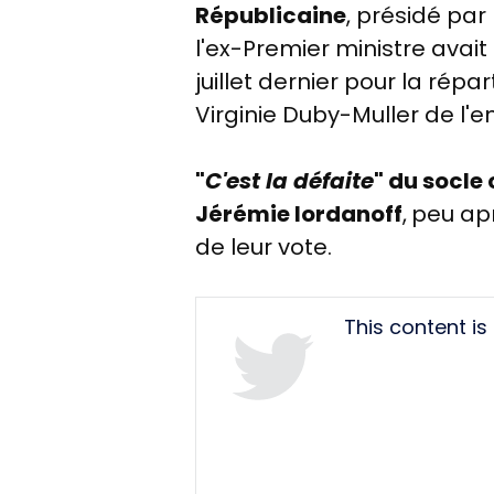
Républicaine
, présidé par
l'ex-Premier ministre ava
juillet dernier pour la répa
Virginie Duby-Muller de l'
"
C'est la défaite
" du socl
Jérémie Iordanoff
,
peu apr
de leur vote.
Tweet
This content i
URL