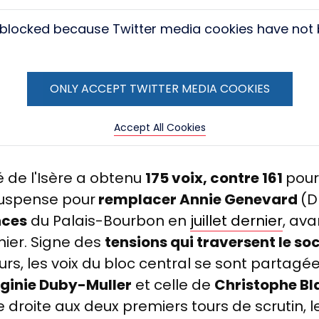
s blocked because Twitter media cookies have not
ONLY ACCEPT TWITTER MEDIA COOKIES
Accept All Cookies
é de l'Isère a obtenu
175 voix, contre 161
pour
suspense pour
remplacer Annie Genevard
(D
nces
du Palais-Bourbon en
juillet dernier
, av
rnier. Signe des
tensions qui traversent le s
rs, les voix du bloc central se sont partagé
rginie Duby-Muller
et celle de
Christophe Bl
e droite aux deux premiers tours de scrutin, 