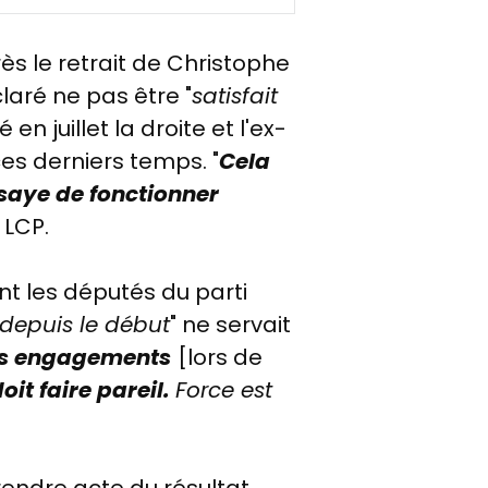
ès le retrait de Christophe
claré
ne pas être "
satisfait
en juillet la droite et l'ex-
ces derniers temps. "
Cela
essaye de fonctionner
e LCP.
nt les députés du parti
depuis le début
" ne servait
ses engagements
[lors de
oit faire pareil.
Force est
prendre acte du résultat,