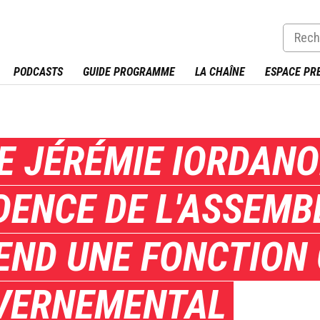
PODCASTS
GUIDE PROGRAMME
LA CHAÎNE
ESPACE PR
E JÉRÉMIE IORDANO
DENCE DE L'ASSEMBL
END UNE FONCTION 
VERNEMENTAL