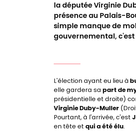
la députée Virginie Du
présence au Palais-Bou
simple manque de mobil
gouvernemental, c'est 
L'élection ayant eu lieu à
bu
elle gardera sa
part de m
présidentielle et droite) c
Virginie Duby-Muller
(Droi
Pourtant, à l'arrivée, c'est
J
en tête et
qui a été élu
.