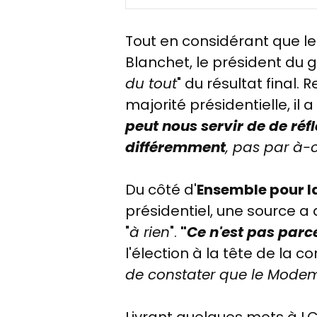
Tout en considérant que les
Blanchet, le président du
du tout
" du résultat final. R
majorité présidentielle, il
peut nous servir de de réfl
différemment
, pas par à
Du côté d'
Ensemble pour l
présidentiel, une source a 
"
à rien
".
"
Ce n'est pas par
l'élection à la tête de la
de constater que le Modem
Livrant quelques mots à L