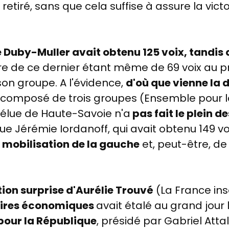
retiré, sans que cela suffise à assure la victo
e Duby-Muller avait obtenu 125 voix, tandis
ore de ce dernier étant même de 69 voix au pr
n groupe. A l'évidence,
d'où que vienne la 
t composé de trois groupes (Ensemble pour l
l'élue de Haute-Savoie
n'a
pas fait le plein 
que Jérémie Iordanoff, qui avait obtenu 149 v
a
mobilisation de la gauche
et, peut-être, de
tion surprise d'Aurélie Trouvé
(La France in
aires économiques
avait étalé au grand jour
pour la République
, présidé par Gabriel Atta