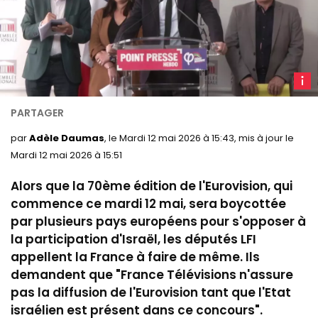
L
déput
LFI
Thom
par
Adèle Daumas
, le Mardi 12 mai 2026 à 15:43, mis à jour le
Portes
Mardi 12 mai 2026 à 15:51
le 12
Alors que la 70ème édition de l'Eurovision, qui
mai
2026
commence ce mardi 12 mai, sera boycottée
à
par plusieurs pays européens pour s'opposer à
l'Ass
la participation d'Israël, les députés LFI
nation
appellent la France à faire de même. Ils
demandent que "France Télévisions n'assure
pas la diffusion de l'Eurovision tant que l'Etat
israélien est présent dans ce concours".