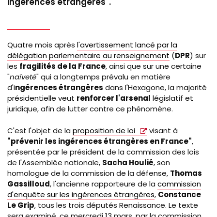
ingérences étrangères".
Quatre mois après
l'avertissement lancé par la
délégation parlementaire au renseignement
(
DPR
) sur
les
fragilités de la France
, ainsi que sur une certaine
"
naïveté
" qui a longtemps prévalu en matière
d'i
ngérences étrangères
dans l'Hexagone, la majorité
présidentielle veut
renforcer l'arsenal
législatif et
juridique, afin de lutter contre ce phénomène.
C'est l'objet de la
proposition de loi
visant à
"prévenir les ingérences étrangères en France"
,
présentée par le président de la commission des lois
de l'Assemblée nationale,
Sacha Houlié
, son
homologue de la commission de la défense,
Thomas
Gassilloud
, l'ancienne rapporteure de la
commission
d'enquête sur les ingérences étrangères
,
Constance
Le Grip
, tous les trois députés Renaissance. Le texte
sera examiné, ce mercredi 13 mars, par la commission