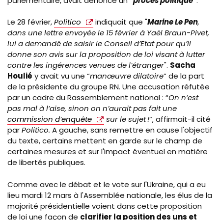
parlementaire, avait dénoncé un
"
procès politique
"
.
Le 28 février,
Politico
indiquait que "
Marine Le Pen
,
dans une lettre envoyée le 15 février à Yaël Braun-Pivet,
lui a demandé de saisir le Conseil d’Etat pour qu’il
donne son avis sur la proposition de loi visant à lutter
contre les ingérences venues de l’étranger
".
Sacha
Houlié
y avait vu une “
manœuvre dilatoire
” de la part
de la présidente du groupe RN. Une accusation réfutée
par un cadre du Rassemblement national : “
On n’est
pas mal à l’aise, sinon on n’aurait pas fait une
commission d’enquête
sur le sujet !
”, affirmait-il cité
par
Politico.
A gauche, sans remettre en cause l'objectif
du texte, certains mettent en garde sur le champ de
certaines mesures et sur l'impact éventuel en matière
de libertés publiques.
Comme avec le débat et le vote sur l'Ukraine, qui a eu
lieu mardi 12 mars à l'Assemblée nationale, les élus de la
majorité présidentielle voient dans cette proposition
de loi une façon de
clarifier la position des uns et