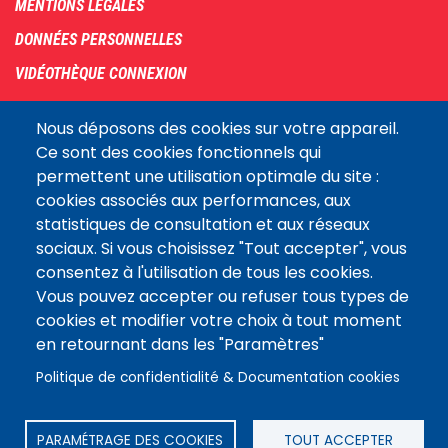
MENTIONS LÉGALES
DONNÉES PERSONNELLES
VIDÉOTHÈQUE CONNEXION
PLAN DU SITE
Nous déposons des cookies sur votre appareil.
ARCHIVES
Ce sont des cookies fonctionnels qui
permettent une utilisation optimale du site :
COOKIES
cookies associés aux performances, aux
Assemblée
statistiques de consultation et aux réseaux
LE SITE DE L’ASSEMBLÉE NATIONALE
nationale
sociaux. Si vous choisissez "Tout accepter", vous
consentez à l'utilisation de tous les cookies.
Vous pouvez accepter ou refuser tous types de
Suivez-nous
cookies et modifier votre choix à tout moment
en retournant dans les "Paramètres"
Politique de confidentialité & Documentation cookies
PARAMÉTRAGE DES COOKIES
TOUT ACCEPTER