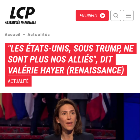
Aller
au
Menu
Direct
EN DIRECT
contenu
recherche
principal
mobile
Fil
Accueil
-
Actualités
d'Ariane
Back
"LES ÉTATS-UNIS, SOUS TRUMP, NE
to
SONT PLUS NOS ALLIÉS", DIT
top
VALÉRIE HAYER (RENAISSANCE)
ACTUALITÉ
Image