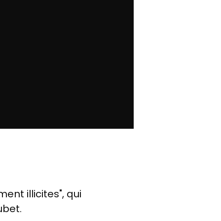
t illicites", qui
ubet.