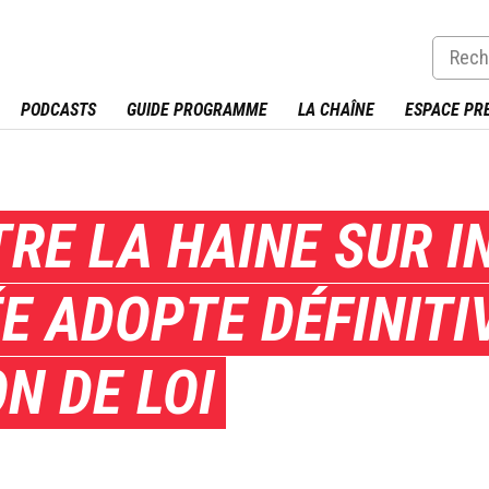
PODCASTS
GUIDE PROGRAMME
LA CHAÎNE
ESPACE PR
RE LA HAINE SUR I
E ADOPTE DÉFINIT
N DE LOI