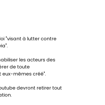
i "visant à lutter contre
ia".
sabiliser les acteurs des
érer de toute
ont eux-mêmes créé".
tube devront retirer tout
tion.