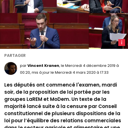
D
dans
l’hémi
mardi
par
Vincent Kranen
, le Mercredi 4 décembre 2019 à
3
00:20, mis à jour le Mercredi 4 mars 2020 à 17:33
décem
Les députés ont commencé l'examen, mardi
de
la
soir, de la proposition de loi portée par les
propo
groupes LaREM et MoDem. Un texte de la
de
majorité lancé suite à la censure par Conseil
loi
constitutionnel de plusieurs dispositions de la
relati
loi pour l’équilibre des relations commerciales
à la
dans le secteur agricole et alimentaire et une