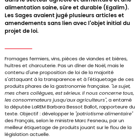
trans
alimentation saine, sûre et durable (Egalim).
de
Les Sages avaient jugé plusieurs articles et
l’info
amendements sans lien avec l'objet initial du
sur
projet de loi.
les
produ
agric
et
Fromages fermiers, vins, pièces de viandes et bières,
alime
huîtres et charcuterie. Pas un dîner de Noël, mais le
contenu d'une
proposition de loi
de la majorité
s'attaquant à la transparence et à l'étiquetage de ces
produits phares de la gastronomie française.
"Le sujet,
mes chers collègues, est sérieux. Il nous concerne tous,
les consommateurs jusqu’aux agriculteurs
"
, a entamé
la députée LaREM Barbara Bessot Ballot, rapporteure du
texte.
Objectif : développer le
"patriotisme alimentaire"
des Français, selon le ministre Marc Fesneau, par un
meilleur étiquetage de produits jouant sur le flou de la
législation actuelle.