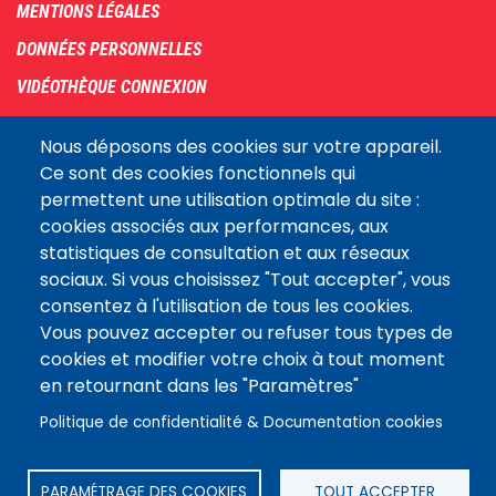
menu
MENTIONS LÉGALES
DONNÉES PERSONNELLES
VIDÉOTHÈQUE CONNEXION
PLAN DU SITE
Nous déposons des cookies sur votre appareil.
ARCHIVES
Ce sont des cookies fonctionnels qui
permettent une utilisation optimale du site :
COOKIES
cookies associés aux performances, aux
Assemblée
statistiques de consultation et aux réseaux
LE SITE DE L’ASSEMBLÉE NATIONALE
nationale
sociaux. Si vous choisissez "Tout accepter", vous
consentez à l'utilisation de tous les cookies.
Vous pouvez accepter ou refuser tous types de
Suivez-nous
cookies et modifier votre choix à tout moment
en retournant dans les "Paramètres"
Politique de confidentialité & Documentation cookies
PARAMÉTRAGE DES COOKIES
TOUT ACCEPTER