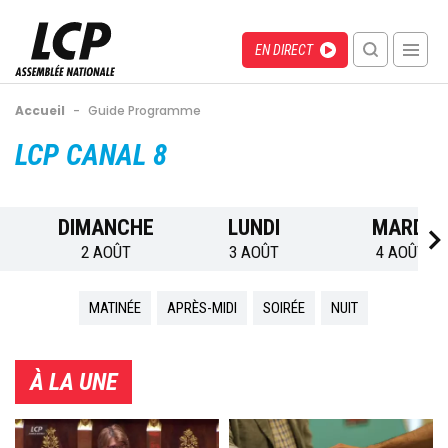
Aller
au
Menu
Direct
EN DIRECT
contenu
recherche
principal
mobile
Fil
Accueil
-
Guide Programme
d'Ariane
Back
LCP CANAL 8
to
top
DIMANCHE
LUNDI
MARDI
2 AOÛT
3 AOÛT
4 AOÛT
MATINÉE
APRÈS-MIDI
SOIRÉE
NUIT
À LA UNE
Image
Image