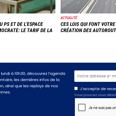
ACTUALITÉ
U PS ET DE L'ESPACE
CES LOIS QUI FONT VOTRE
OCRATE: LE TARIF DE LA
CRÉATION DES AUTOROU
lundi à 10h30, découvrez l’agenda
taire, les dernières infos de la
n, ainsi que les replays de nos
J’accepte de recev
mmes.
Vous pourrez vous désin