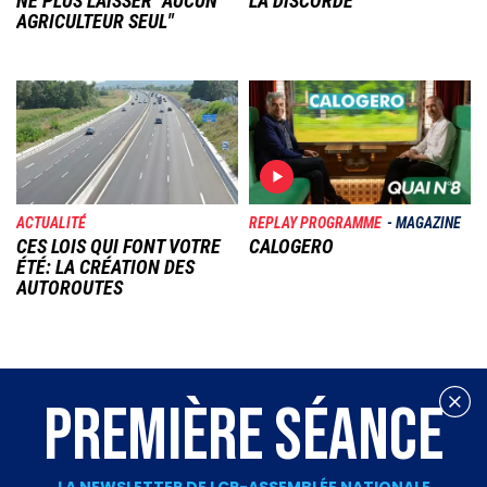
NE PLUS LAISSER "AUCUN
LA DISCORDE
AGRICULTEUR SEUL"
Image
Image
ACTUALITÉ
REPLAY PROGRAMME
MAGAZINE
CES LOIS QUI FONT VOTRE
CALOGERO
ÉTÉ: LA CRÉATION DES
AUTOROUTES
PREMIÈRE SÉANCE
LA NEWSLETTER DE LCP-ASSEMBLÉE NATIONALE