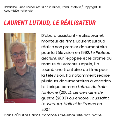
DébatDoc-Brice Soccol, Astrid de Villaines, Rémi Lefebvre
/ Copyright : LCP-
Assemblée nationale
LAURENT LUTAUD, LE RÉALISATEUR
Image
D'abord assistant-réalisateur et
monteur de films, Laurent Lutaud
réalise son premier documentaire
pour la télévision en 1992,
Le Plateau
déchiré,
sur l'épopée et le drame du
maquis du Vercors
.
Depuis, il a
tourné une trentaine de films pour
la télévision. Il a notamment réalisé
plusieurs documentaires à vocation
historique comme
Lettres du train
fantôme
(2002),
Lendemains de
guerre
(2003) ou encore
Toussaint
Louverture, Haïti et la France
en
2004.
Dans d'autres films comme
Une enquête ordinaire