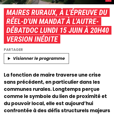
ruraux
MAIRES RURAUX, À L'ÉPREUVE DU
à
l'épre
RÉEL-D'UN MANDAT À L'AUTRE-
du
DÉBATDOC LUNDI 15 JUIN À 20H40
réel,
d'un
VERSION INÉDITE
mand
à
l'autr
Visionner le programme
/
Copyr
:
La fonction de maire traverse une crise
LCP-
sans précédent, en particulier dans les
Asse
communes rurales. Longtemps perçue
natio
comme le symbole du lien de proximité et
du pouvoir local, elle est aujourd’hui
confrontée à des défis structurels majeurs