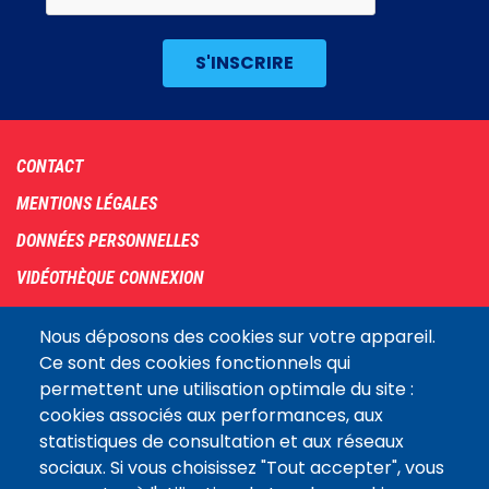
Footer
CONTACT
menu
MENTIONS LÉGALES
DONNÉES PERSONNELLES
VIDÉOTHÈQUE CONNEXION
PLAN DU SITE
Nous déposons des cookies sur votre appareil.
ARCHIVES
Ce sont des cookies fonctionnels qui
permettent une utilisation optimale du site :
COOKIES
cookies associés aux performances, aux
Assemblée
statistiques de consultation et aux réseaux
LE SITE DE L’ASSEMBLÉE NATIONALE
nationale
sociaux. Si vous choisissez "Tout accepter", vous