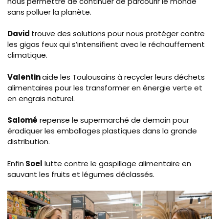
nous permettre de continuer de parcourir le monde
Asse
sans polluer la planète.
natio
David
trouve des solutions pour nous protéger contre
les gigas feux qui s’intensifient avec le réchauffement
climatique.
Valentin
aide les Toulousains à recycler leurs déchets
alimentaires pour les transformer en énergie verte et
en engrais naturel.
Salomé
repense le supermarché de demain pour
éradiquer les emballages plastiques dans la grande
distribution.
Enfin
Soel
lutte contre le gaspillage alimentaire en
sauvant les fruits et légumes déclassés.
Image