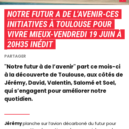
futur
NOTRE FUTUR A DE L'AVENIR-CES
a
de
INITIATIVES À TOULOUSE POUR
l'aven
VIVRE MIEUX-VENDREDI 19 JUIN À
Ces
initia
20H35 INÉDIT
à
Toulo
pour
"Notre futur à de l’avenir" part ce mois-ci
vivre
à la découverte de Toulouse, aux côtés de
mieux
Jérémy, David, Valentin, Salomé et Soel,
/
Copyr
qui s’engagent pour améliorer notre
:
quotidien.
Quim
Prod
/
Jérémy
planche sur l’avion décarboné du futur pour
LCP-