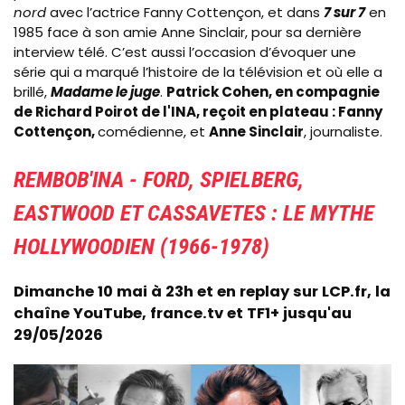
nord
avec l’actrice Fanny Cottençon, et dans
7 sur 7
en
1985 face à son amie Anne Sinclair, pour sa dernière
interview télé. C’est aussi l’occasion d’évoquer une
série qui a marqué l’histoire de la télévision et où elle a
brillé,
Madame le juge
.
Patrick Cohen, en compagnie
de Richard Poirot de l'INA, reçoit en plateau : Fanny
Cottençon,
comédienne, et
Anne Sinclair
, journaliste.
REMBOB'INA - FORD, SPIELBERG,
EASTWOOD ET CASSAVETES : LE MYTHE
HOLLYWOODIEN (1966-1978)
Dimanche 10 mai à 23h et en replay sur LCP.fr, la
chaîne YouTube, france.tv et TF1+ jusqu'au
29/05/2026
Image