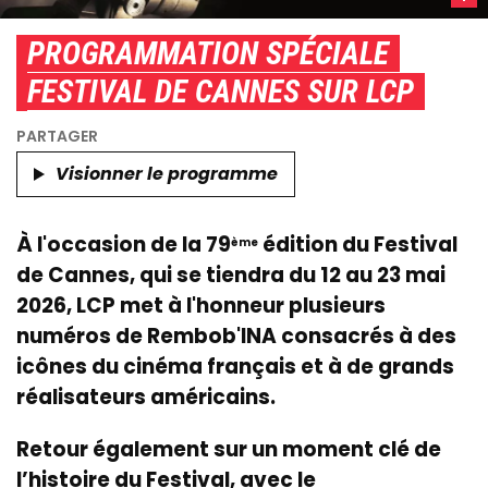
spéci
PROGRAMMATION SPÉCIALE
Festiv
de
FESTIVAL DE CANNES SUR LCP
Cann
/
Copyr
Visionner le programme
:
LCP-
Asse
À l'occasion de la 79
édition du Festival
ème
natio
de Cannes, qui se tiendra du 12 au 23 mai
2026, LCP met à l'honneur plusieurs
numéros de Rembob'INA consacrés à des
icônes du cinéma français et à de grands
réalisateurs américains.
Retour également sur un moment clé de
l’histoire du Festival, avec le