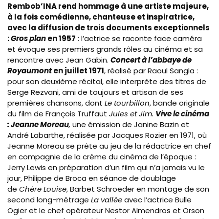
Rembob’INA rend hommage à une artiste majeure,
à la fois comédienne, chanteuse et inspiratrice,
avec la diffusion de trois documents exceptionnels
:
Gros plan
en 1957
: l’actrice se raconte face caméra
et évoque ses premiers grands rôles au cinéma et sa
rencontre avec Jean Gabin.
Concert à l’abbaye de
Royaumont
en juillet 1971
, réalisé par Raoul Sangla :
pour son deuxième récital, elle interprète des titres de
Serge Rezvani, ami de toujours et artisan de ses
premières chansons, dont
Le tourbillon
, bande originale
du film de François Truffaut
Jules et Jim.
Vive le cinéma
: Jeanne Moreau
,
une émission de Janine Bazin et
André Labarthe, réalisée par Jacques Rozier en 1971, où
Jeanne Moreau se prête au jeu de la rédactrice en chef
en compagnie de la crème du cinéma de l’époque :
Jerry Lewis en préparation d’un film qui n’a jamais vu le
jour, Philippe de Broca en séance de doublage
de
Chère Louise
, Barbet Schroeder en montage de son
second long-métrage
La vallée
avec l’actrice Bulle
Ogier et le chef opérateur Nestor Almendros et Orson