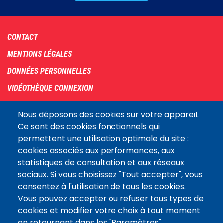
Footer
CONTACT
menu
MENTIONS LÉGALES
DONNÉES PERSONNELLES
VIDÉOTHÈQUE CONNEXION
PLAN DU SITE
Nous déposons des cookies sur votre appareil.
ARCHIVES
Ce sont des cookies fonctionnels qui
permettent une utilisation optimale du site :
COOKIES
cookies associés aux performances, aux
Assemblée
statistiques de consultation et aux réseaux
LE SITE DE L’ASSEMBLÉE NATIONALE
nationale
sociaux. Si vous choisissez "Tout accepter", vous
consentez à l'utilisation de tous les cookies.
Vous pouvez accepter ou refuser tous types de
Suivez-nous
cookies et modifier votre choix à tout moment
en retournant dans les "Paramètres"