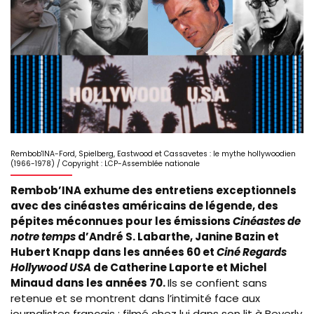
Rembob'INA-Ford, Spielberg, Eastwood et Cassavetes : le mythe hollywoodien
(1966-1978) / Copyright : LCP-Assemblée nationale
Rembob’INA exhume des entretiens exceptionnels
avec des cinéastes américains de légende, des
pépites méconnues pour les émissions
Cinéastes de
notre temps
d’André S. Labarthe, Janine Bazin et
Hubert Knapp dans les années 60 et
Ciné Regards
Hollywood USA
de Catherine Laporte et Michel
Minaud dans les années 70.
Ils se confient sans
retenue et se montrent dans l’intimité face aux
journalistes français : filmé chez lui dans son lit à Beverly