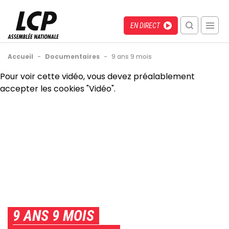
Aller
au
Menu
Direct
EN DIRECT
contenu
recherche
principal
mobile
Fil
Accueil
-
Documentaires
-
9 ans 9 mois
d'Ariane
Back
Pour voir cette vidéo, vous devez préalablement
to
accepter les cookies "Vidéo".
top
9 ANS 9 MOIS