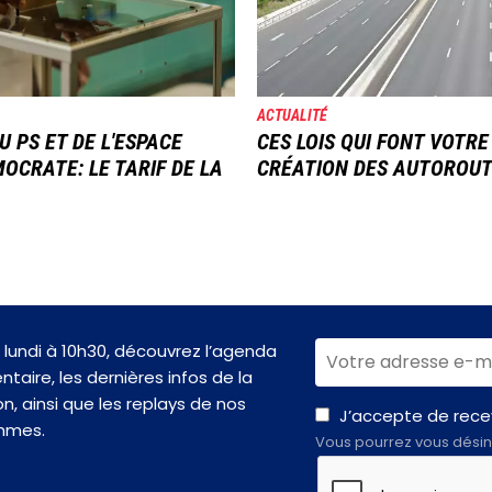
ACTUALITÉ
U PS ET DE L'ESPACE
CES LOIS QUI FONT VOTRE
OCRATE: LE TARIF DE LA
CRÉATION DES AUTOROU
lundi à 10h30, découvrez l’agenda
taire, les dernières infos de la
n, ainsi que les replays de nos
J’accepte de recev
mmes.
Vous pourrez vous désin