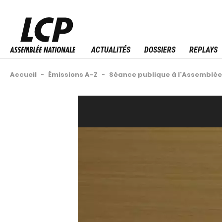
Aller
au
Menu sitemap
contenu
principal
ACTUALITÉS
DOSSIERS
REPLAYS
Fil
Accueil
-
Émissions A-Z
-
Séance publique à l'Assemblé
d'Ariane
Back
Video
to
Url
top
Image