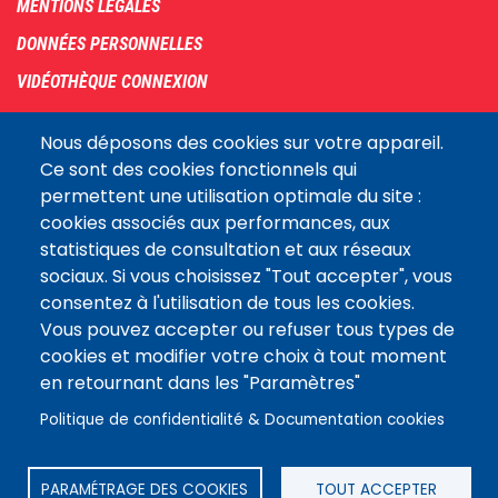
MENTIONS LÉGALES
DONNÉES PERSONNELLES
VIDÉOTHÈQUE CONNEXION
PLAN DU SITE
Nous déposons des cookies sur votre appareil.
ARCHIVES
Ce sont des cookies fonctionnels qui
permettent une utilisation optimale du site :
COOKIES
cookies associés aux performances, aux
Assemblée
statistiques de consultation et aux réseaux
LE SITE DE L’ASSEMBLÉE NATIONALE
nationale
sociaux. Si vous choisissez "Tout accepter", vous
consentez à l'utilisation de tous les cookies.
Vous pouvez accepter ou refuser tous types de
Suivez-nous
cookies et modifier votre choix à tout moment
en retournant dans les "Paramètres"
Politique de confidentialité & Documentation cookies
PARAMÉTRAGE DES COOKIES
TOUT ACCEPTER