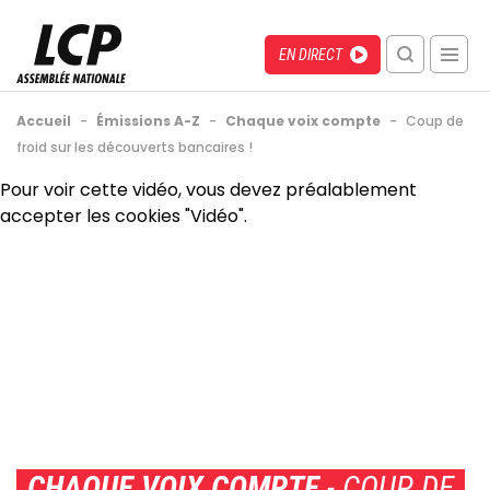
Aller
au
Menu
Direct
EN DIRECT
contenu
recherche
principal
mobile
Fil
Accueil
-
Émissions A-Z
-
Chaque voix compte
-
Coup de
d'Ariane
froid sur les découverts bancaires !
Back
Pour voir cette vidéo, vous devez préalablement
to
accepter les cookies "Vidéo".
top
CHAQUE VOIX COMPTE
- COUP DE