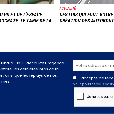
ACTUALITÉ
U PS ET DE L'ESPACE
CES LOIS QUI FONT VOTRE
OCRATE: LE TARIF DE LA
CRÉATION DES AUTOROU
lundi à 10h30, découvrez l’agenda
taire, les dernières infos de la
n, ainsi que les replays de nos
J’accepte de recev
mmes.
Vous pourrez vous désin