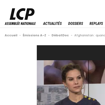
Aller
au
Menu sitemap
contenu
principal
ACTUALITÉS
DOSSIERS
REPLAYS
Fil
Accueil
-
Émissions A-Z
-
DébatDoc
-
Afghanistan : quand
d'Ariane
Back
Video
to
Url
top
Image