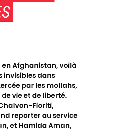
ES
r en Afghanistan, voilà
 invisibles dans
xercée par les mollahs,
e vie et de liberté.
Chalvon-Fioriti,
and reporter au service
stan, et Hamida Aman,