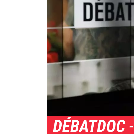
DÉBATDOC
-