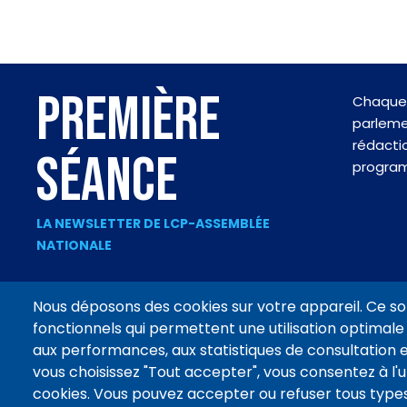
PREMIÈRE
Chaque 
parlemen
rédactio
SÉANCE
progra
LA NEWSLETTER DE LCP-ASSEMBLÉE
NATIONALE
Nous déposons des cookies sur votre appareil. Ce so
fonctionnels qui permettent une utilisation optimale 
Footer
aux performances, aux statistiques de consultation e
CONTACT
MENTIONS LÉGALES
DONNÉES PERSONNELLES
menu
vous choisissez "Tout accepter", vous consentez à l'ut
cookies. Vous pouvez accepter ou refuser tous types