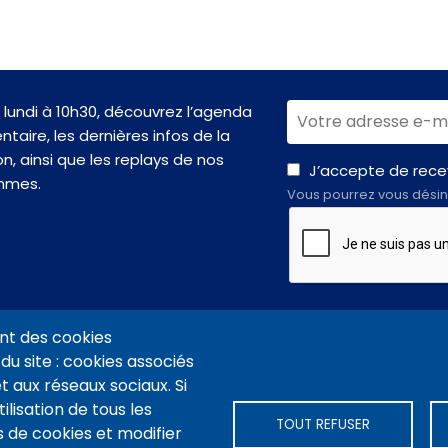
lundi à 10h30, découvrez l’agenda
taire, les dernières infos de la
n, ainsi que les replays de nos
J’accepte de recev
mmes.
Vous pourrez vous désin
nt des cookies
du site : cookies associés
t aux réseaux sociaux. Si
VIDÉOTHÈQUE CONNEXION
PLAN DU SITE
ARCHIVES
COOKIES
ilisation de tous les
TOUT REFUSER
 de cookies et modifier