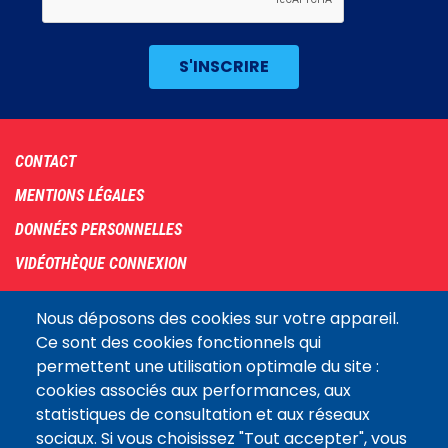
Footer
CONTACT
menu
MENTIONS LÉGALES
DONNÉES PERSONNELLES
VIDÉOTHÈQUE CONNEXION
PLAN DU SITE
Nous déposons des cookies sur votre appareil.
ARCHIVES
Ce sont des cookies fonctionnels qui
permettent une utilisation optimale du site :
COOKIES
cookies associés aux performances, aux
Assemblée
statistiques de consultation et aux réseaux
LE SITE DE L’ASSEMBLÉE NATIONALE
nationale
sociaux. Si vous choisissez "Tout accepter", vous