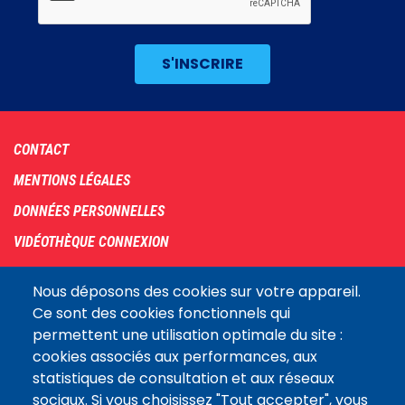
Footer
CONTACT
menu
MENTIONS LÉGALES
DONNÉES PERSONNELLES
VIDÉOTHÈQUE CONNEXION
PLAN DU SITE
Nous déposons des cookies sur votre appareil.
ARCHIVES
Ce sont des cookies fonctionnels qui
permettent une utilisation optimale du site :
COOKIES
cookies associés aux performances, aux
Assemblée
statistiques de consultation et aux réseaux
LE SITE DE L’ASSEMBLÉE NATIONALE
nationale
sociaux. Si vous choisissez "Tout accepter", vous