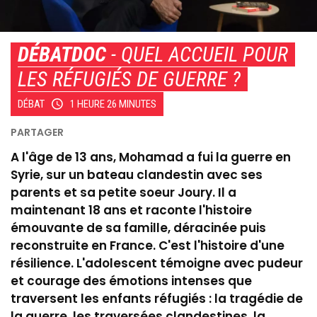
DÉBATDOC
- QUEL ACCUEIL POUR
LES RÉFUGIÉS DE GUERRE ?
DÉBAT
1 HEURE 26 MINUTES
A l'âge de 13 ans, Mohamad a fui la guerre en
Syrie, sur un bateau clandestin avec ses
parents et sa petite soeur Joury. Il a
maintenant 18 ans et raconte l'histoire
émouvante de sa famille, déracinée puis
reconstruite en France. C'est l'histoire d'une
résilience. L'adolescent témoigne avec pudeur
et courage des émotions intenses que
traversent les enfants réfugiés : la tragédie de
la guerre, les traversées clandestines, la