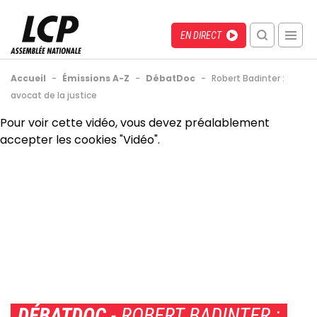
Aller
au
Menu
Direct
EN DIRECT
contenu
recherche
principal
mobile
Fil
Accueil
-
Émissions A-Z
-
DébatDoc
-
Robert Badinter :
d'Ariane
avocat de la justice
Back
Pour voir cette vidéo, vous devez préalablement
to
accepter les cookies "Vidéo".
top
DÉBATDOC
- ROBERT BADINTER :