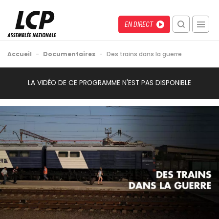
Aller
au
Menu
Direct
EN DIRECT
contenu
recherche
principal
mobile
Fil
Accueil
-
Documentaires
-
Des trains dans la guerre
d'Ariane
Back
Video
LA VIDÉO DE CE PROGRAMME N'EST PAS DISPONIBLE
to
Url
top
Image