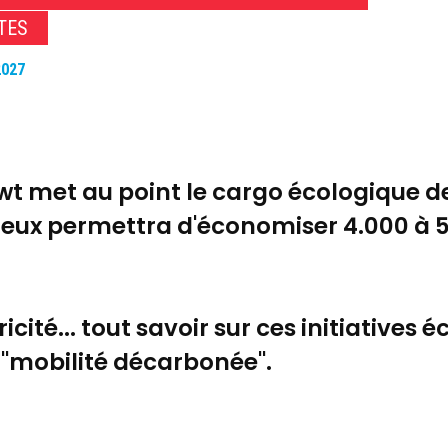
TES
2027
owt met au point le cargo écologique d
e eux permettra d'économiser 4.000 à 
icité... tout savoir sur ces initiatives
 "mobilité décarbonée".