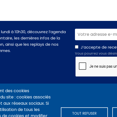
lundi à 10h30, découvrez l’agenda
taire, les dernières infos de la
n, ainsi que les replays de nos
J’accepte de recev
mmes.
Vous pourrez vous désin
nt des cookies
du site : cookies associés
t aux réseaux sociaux. Si
VIDÉOTHÈQUE CONNEXION
PLAN DU SITE
ARCHIVES
COOKIES
ilisation de tous les
TOUT REFUSER
 de cookies et modifier