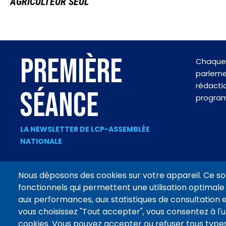
AGRICULTEUR SEUL"
PREMIÈRE
Chaque 
parlemen
rédactio
SÉANCE
progra
LA NEWSLETTER DE LCP-ASSEMBLÉE
NATIONALE
Nous déposons des cookies sur votre appareil. Ce so
fonctionnels qui permettent une utilisation optimale 
Footer
aux performances, aux statistiques de consultation e
CONTACT
MENTIONS LÉGALES
DONNÉES PERSONNELLES
menu
vous choisissez "Tout accepter", vous consentez à l'ut
cookies. Vous pouvez accepter ou refuser tous types