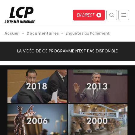
Aller
au
Menu
Direct
EN DIRECT
contenu
recherche
principal
mobile
Fil
Accueil
-
Documentaires
-
Enquêtes au Parlement
d'Ariane
Back
Video
LA VIDÉO DE CE PROGRAMME N'EST PAS DISPONIBLE
to
Url
top
Image