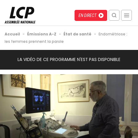
Aller
au
Menu
Direct
EN DIRECT
contenu
recherche
principal
mobile
Fil
Accueil
-
Émissions A-Z
-
État de santé
-
Endométriose :
d'Ariane
les femmes prennent la parole
Back
Video
LA VIDÉO DE CE PROGRAMME N'EST PAS DISPONIBLE
to
Url
top
Image