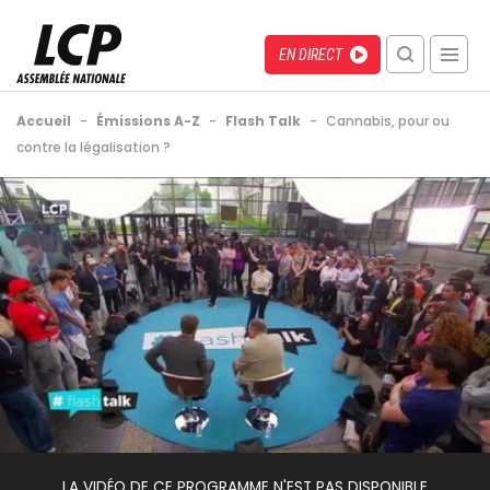
Aller
au
Menu
Direct
EN DIRECT
contenu
recherche
principal
mobile
Fil
Accueil
-
Émissions A-Z
-
Flash Talk
-
Cannabis, pour ou
d'Ariane
contre la légalisation ?
Back
Video
to
Url
top
LA VIDÉO DE CE PROGRAMME N'EST PAS DISPONIBLE