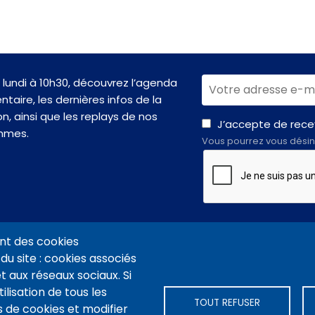
lundi à 10h30, découvrez l’agenda
taire, les dernières infos de la
n, ainsi que les replays de nos
J’accepte de recev
mmes.
Vous pourrez vous désin
nt des cookies
du site : cookies associés
t aux réseaux sociaux. Si
VIDÉOTHÈQUE CONNEXION
PLAN DU SITE
ARCHIVES
COOKIES
ilisation de tous les
TOUT REFUSER
 de cookies et modifier