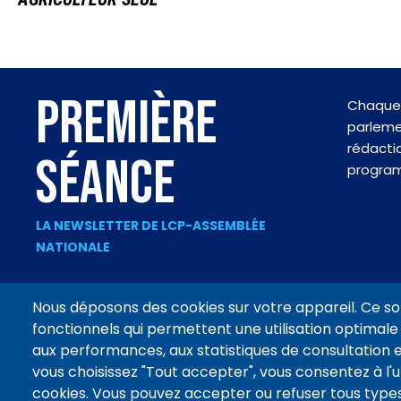
PREMIÈRE
Chaque 
parlemen
rédactio
SÉANCE
progra
LA NEWSLETTER DE LCP-ASSEMBLÉE
NATIONALE
Nous déposons des cookies sur votre appareil. Ce so
fonctionnels qui permettent une utilisation optimale 
Footer
aux performances, aux statistiques de consultation e
CONTACT
MENTIONS LÉGALES
DONNÉES PERSONNELLES
menu
vous choisissez "Tout accepter", vous consentez à l'ut
cookies. Vous pouvez accepter ou refuser tous types