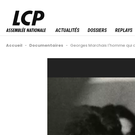
Aller
au
Menu sitemap
contenu
principal
ACTUALITÉS
DOSSIERS
REPLAYS
Fil
Accueil
-
Documentaires
-
Georges Marchais l'homme qui a
d'Ariane
Back
Video
to
Url
top
Image