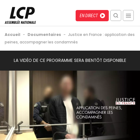
Aller
au
Menu
Direct
EN DIRECT
contenu
recherche
principal
mobile
Fil
Accueil
-
Documentaires
-
Justice en France : application des
d'Ariane
peines, accompagner les condamnés
Back
LA VIDÉO DE CE PROGRAMME SERA BIENTÔT DISPONIBLE
to
top
Image