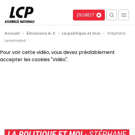
Aller
au
Menu
Direct
EN DIRECT
contenu
recherche
principal
mobile
Fil
Accueil
-
Émissions A-Z
-
La politique et moi
-
Stéphane
d'Ariane
Lenormand
Back
Pour voir cette vidéo, vous devez préalablement
to
accepter les cookies "Vidéo".
top
LA POLITIQUE ET MOI
- STÉPHANE