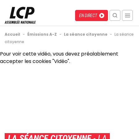
Aller
au
Menu
Direct
EN DIRECT
contenu
recherche
principal
mobile
Fil
Accueil
-
Émissions A-Z
-
La séance citoyenne
-
La séance
d'Ariane
citoyenne
Back
Pour voir cette vidéo, vous devez préalablement
to
accepter les cookies "Vidéo".
top
LA SÉANCE CITOYENNE
- LA