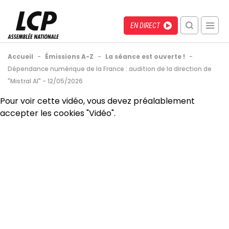
Aller
au
Menu
Direct
EN DIRECT
contenu
recherche
principal
mobile
Fil
Accueil
-
Émissions A-Z
-
La séance est ouverte !
-
d'Ariane
Dépendance numérique de la France : audition de la direction de
"Mistral AI" - 12/05/2026
Back
Pour voir cette vidéo, vous devez préalablement
to
accepter les cookies "Vidéo".
top