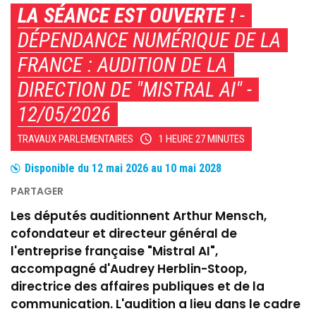
LA SÉANCE EST OUVERTE !
-
DÉPENDANCE NUMÉRIQUE DE LA
FRANCE : AUDITION DE LA
DIRECTION DE "MISTRAL AI" -
12/05/2026
TRAVAUX PARLEMENTAIRES
1 HEURE 27 MINUTES
Disponible du
12 mai 2026
au
10 mai 2028
Les députés auditionnent Arthur Mensch,
cofondateur et directeur général de
l'entreprise française "Mistral AI",
accompagné d'Audrey Herblin-Stoop,
directrice des affaires publiques et de la
communication. L'audition a lieu dans le cadre