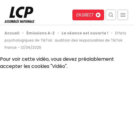
Aller
au
Menu
Direct
EN DIRECT
contenu
recherche
principal
mobile
Fil
Accueil
-
Émissions A-Z
-
La séance est ouverte !
-
Effets
d'Ariane
psychologiques de TikTok : audition des responsables de TikTok
France - 12/06/2025
Back
Pour voir cette vidéo, vous devez préalablement
to
accepter les cookies "Vidéo".
top