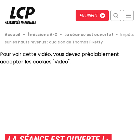
Aller
au
Menu
Direct
EN DIRECT
contenu
recherche
principal
mobile
Fil
Accueil
-
Émissions A-Z
-
La séance est ouverte !
-
Impôts
d'Ariane
sur les hauts revenus : audition de Thomas Piketty
Back
Pour voir cette vidéo, vous devez préalablement
to
accepter les cookies "Vidéo".
top
LA SÉANCE EST OUVERTE !
-