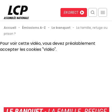
Aller
au
Menu
Direct
EN DIRECT
contenu
recherche
principal
mobile
Fil
Accueil
-
Émissions A-Z
-
Le banquet
-
La famille, refuge ou
d'Ariane
prison ?
Back
Pour voir cette vidéo, vous devez préalablement
to
accepter les cookies "Vidéo".
top
LE BANQUET
- LA FAMILLE, REFUGE