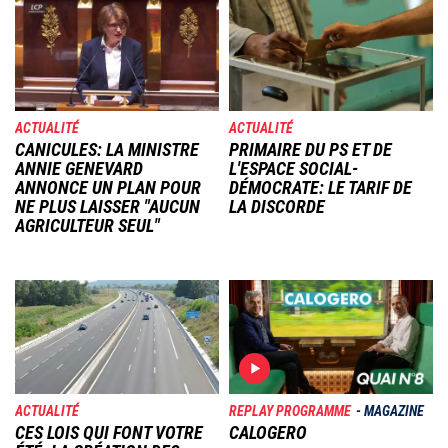
Image
Image
ACTUALITÉ
ACTUALITÉ
CANICULES: LA MINISTRE
PRIMAIRE DU PS ET DE
ANNIE GENEVARD
L'ESPACE SOCIAL-
ANNONCE UN PLAN POUR
DÉMOCRATE: LE TARIF DE
NE PLUS LAISSER "AUCUN
LA DISCORDE
AGRICULTEUR SEUL"
Image
Image
ACTUALITÉ
REPLAY PROGRAMME
MAGAZINE
CES LOIS QUI FONT VOTRE
CALOGERO