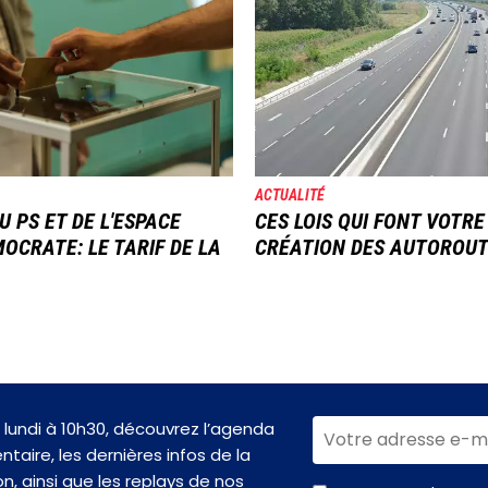
ACTUALITÉ
U PS ET DE L'ESPACE
CES LOIS QUI FONT VOTRE
OCRATE: LE TARIF DE LA
CRÉATION DES AUTOROU
lundi à 10h30, découvrez l’agenda
taire, les dernières infos de la
n, ainsi que les replays de nos