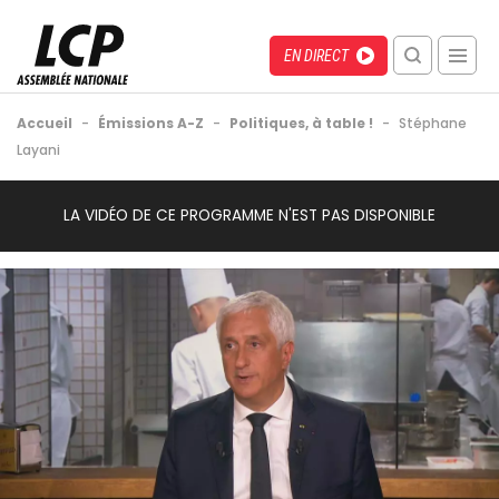
Aller
au
Menu
Direct
EN DIRECT
contenu
recherche
principal
mobile
Fil
Accueil
-
Émissions A-Z
-
Politiques, à table !
-
Stéphane
d'Ariane
Layani
Back
Video
LA VIDÉO DE CE PROGRAMME N'EST PAS DISPONIBLE
to
Url
top
Image