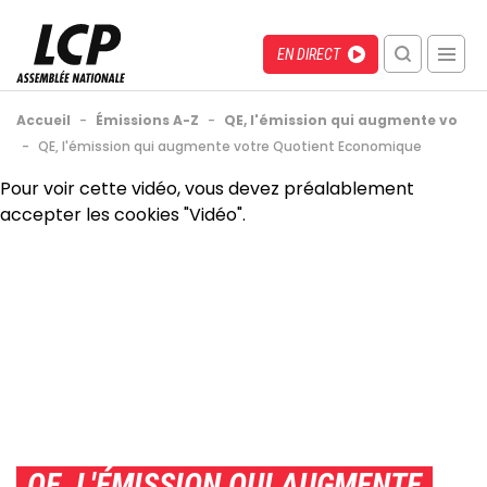
Aller
au
Menu
Direct
EN DIRECT
contenu
recherche
principal
mobile
Fil
Accueil
-
Émissions A-Z
-
QE, l'émission qui augmente vo
d'Ariane
-
QE, l'émission qui augmente votre Quotient Economique
Back
Pour voir cette vidéo, vous devez préalablement
to
accepter les cookies "Vidéo".
top
QE, L'ÉMISSION QUI AUGMENTE