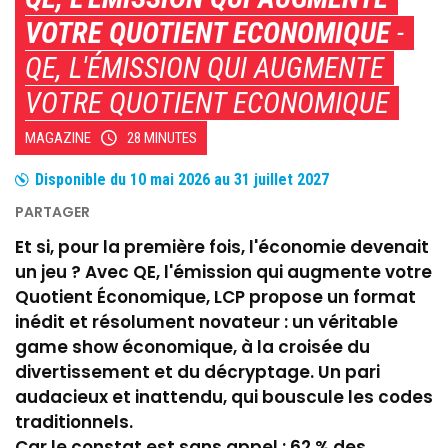
VOTRE QUOTIENT ECONOMIQUE
-
QE, L'ÉMISSION QUI AUGMENTE
VOTRE QUOTIENT ECONOMIQUE
MAGAZINE
28 MINUTES
Disponible du
10 mai 2026
au
31 juillet 2027
Et si, pour la première fois, l'économie devenait
un jeu ? Avec QE, l'émission qui augmente votre
Quotient Économique, LCP propose un format
inédit et résolument novateur : un véritable
game show économique, à la croisée du
divertissement et du décryptage. Un pari
audacieux et inattendu, qui bouscule les codes
traditionnels.
Car le constat est sans appel : 62 % des