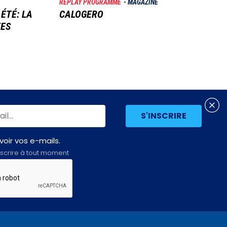
REPLAY PROGRAMME
MAGAZINE
 ÉTÉ: LA
CALOGERO
TES
oir vos e-mails.
scrire à tout moment