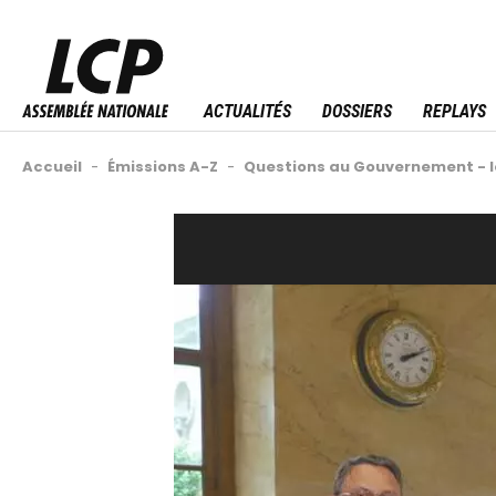
Aller
au
Menu sitemap
contenu
principal
ACTUALITÉS
DOSSIERS
REPLAYS
Fil
Accueil
-
Émissions A-Z
-
Questions au Gouvernement - l
d'Ariane
Back
Video
to
Url
top
Image