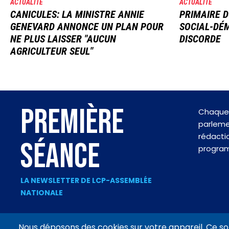
ACTUALITÉ
ACTUALITÉ
CANICULES: LA MINISTRE ANNIE
PRIMAIRE D
GENEVARD ANNONCE UN PLAN POUR
SOCIAL-DÉM
NE PLUS LAISSER "AUCUN
DISCORDE
AGRICULTEUR SEUL"
PREMIÈRE
Chaque 
parlemen
rédactio
SÉANCE
progra
LA NEWSLETTER DE LCP-ASSEMBLÉE
NATIONALE
Nous déposons des cookies sur votre appareil. Ce so